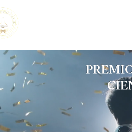
AGENCIA NACIONAL ESPACIAL
A
DE CIENCIA Y TECNOLOGÍA
S.C.
Pro libertate et humana progressio
PREMIO
CIE