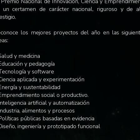
 Premio Nacional de Innovación, Ciencia y Emprendimie
 un certamen de carácter nacional, riguroso y de a
estigio.
conoce los mejores proyectos del año en las siguien
eas:
alud y medicina
Educación y pedagogía
Tecnología y software
Ciencia aplicada y experimentación
Energía y sustentabilidad
Emprendimiento social o productivo.
Inteligencia artificial y automatización
REMIO NACIONAL 
Industria, alimentos y procesos
Políticas públicas basadas en evidencia
Diseño, ingeniería y prototipado funcional
ACIÓN Y EMPRENDI