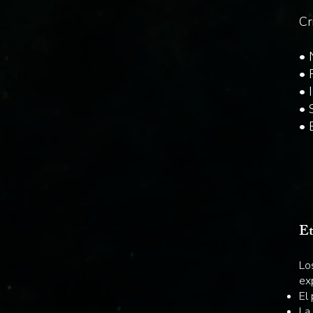
Cr
• 
• 
• 
• 
• 
E
Lo
exp
El
La