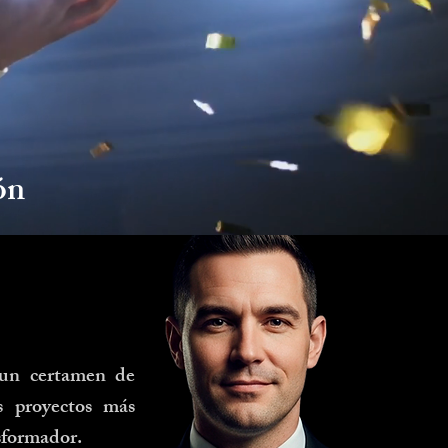
ón
 un certamen de
os proyectos más
nsformador.