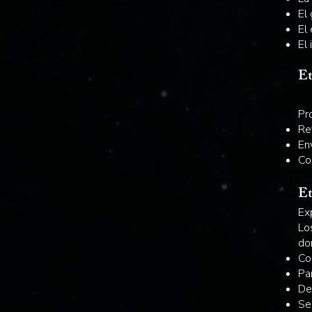
El
El
El
E
Pr
Re
En
Co
Et
Ex
Los
do
Co
Pa
De
Se